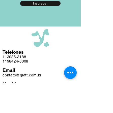
Inscrever
editada em nosso atelier ao longo das
últimas cinco décadas e algumas
obras podem conter marcas do tempo.
Telefones
113085-3188
1198424-8008
Email
contato@glatt.com.br
Horários
Seg a Sex das 09h às 18h
Sáb das 10h às 15h
Endereço
Rua Francisco Leitão, 128
Pinheiros. São Paulo-SP