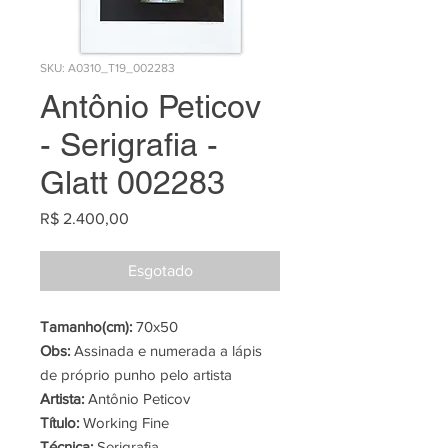
SKU: A0310_T19_002283
Antônio Peticov
- Serigrafia -
Glatt 002283
Preço
R$ 2.400,00
Esgotado
Tamanho(cm):
70x50
Obs:
Assinada e numerada a lápis
de próprio punho pelo artista
Artista:
Antônio Peticov
Título:
Working Fine
Técnica:
Serigrafia