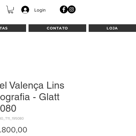
Login
TAS
CONTATO
LOJA
el Valença Lins
tografia - Glatt
080
80_T11_195080
Preço
.800,00