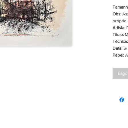
Tamanho
Obs:
Ass
próprio 
Artista:
D
Título:
Mu
Técnica:
Data:
S/
Papel:
A
Esgo