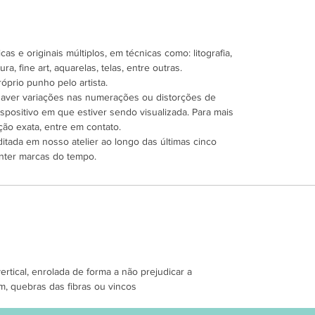
as e originais múltiplos, em técnicas como: litografia,
ra, fine art, aquarelas, telas, entre outras.
óprio punho pelo artista.
 haver variações nas numerações ou distorções de
spositivo em que estiver sendo visualizada. Para mais
ão exata, entre em contato.
ditada em nosso atelier ao longo das últimas cinco
nter marcas do tempo.
tical, enrolada de forma a não prejudicar a
m, quebras das fibras ou vincos