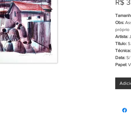
R$ 3
Tamanho
Obs:
Ass
próprio 
Artista:
J
Título:
S.
Técnica:
Data:
S/
Papel:
Ve
Adici