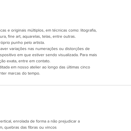
as e originais múltiplos, em técnicas como: litografia,
ra, fine art, aquarelas, telas, entre outras.
óprio punho pelo artista.
 haver variações nas numerações ou distorções de
spositivo em que estiver sendo visualizada. Para mais
ão exata, entre em contato.
ditada em nosso atelier ao longo das últimas cinco
nter marcas do tempo.
tical, enrolada de forma a não prejudicar a
m, quebras das fibras ou vincos