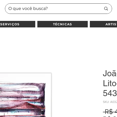
SERVIÇOS
TÉCNICAS
ARTIS
Joã
Lito
543
SKU: A03
 R$ 