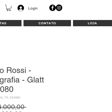
Login
TAS
CONTATO
LOJA
o Rossi -
grafia - Glatt
080
24_T11_543080
Preço
4.000,00 