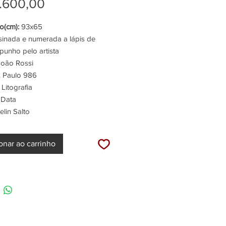
Preço
normal
.600,00
promocional
(cm):
93x65
inada e numerada a lápis de
punho pelo artista
oão Rossi
 Paulo 986
Litografia
 Data
lin Salto
onar ao carrinho