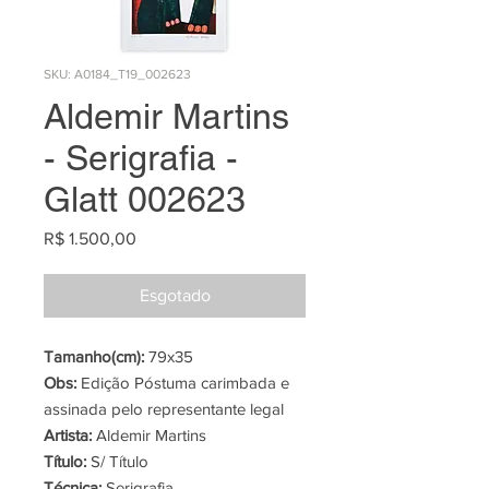
SKU: A0184_T19_002623
Aldemir Martins
- Serigrafia -
Glatt 002623
Preço
R$ 1.500,00
Esgotado
Tamanho(cm):
79x35
Obs:
Edição Póstuma carimbada e
assinada pelo representante legal
Artista:
Aldemir Martins
Título:
S/ Título
Técnica:
Serigrafia