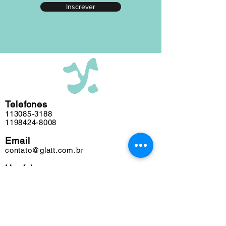
Inscrever
editada em nosso atelier ao longo das
últimas cinco décadas e algumas
obras podem conter marcas do tempo.
Telefones
113085-3188
1198424-8008
Email
contato@glatt.com.br
Horários
Seg a Sex das 09h às 18h
Sáb das 10h às 15h
Endereço
Rua Francisco Leitão, 128
Pinheiros. São Paulo-SP