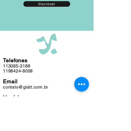
Inscrever
editada em nosso atelier ao longo das
últimas cinco décadas e algumas
obras podem conter marcas do tempo.
Telefones
113085-3188
1198424-8008
Email
contato@glatt.com.br
Horários
Seg a Sex das 09h às 18h
Sáb das 10h às 15h
Endereço
Rua Francisco Leitão, 128
Pinheiros. São Paulo-SP