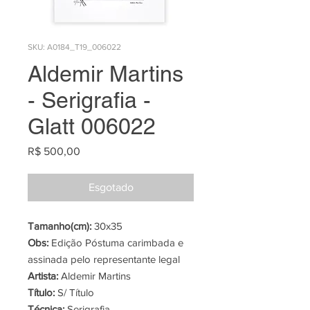
SKU: A0184_T19_006022
Aldemir Martins
- Serigrafia -
Glatt 006022
Preço
R$ 500,00
Esgotado
Tamanho(cm):
30x35
Obs:
Edição Póstuma carimbada e
assinada pelo representante legal
Artista:
Aldemir Martins
Título:
S/ Título
Técnica:
Serigrafia