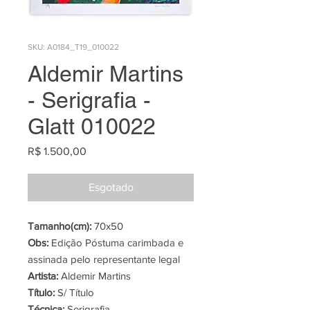
SKU: A0184_T19_010022
Aldemir Martins
- Serigrafia -
Glatt 010022
Preço
R$ 1.500,00
Esgotado
Tamanho(cm):
70x50
Obs:
Edição Póstuma carimbada e
assinada pelo representante legal
Artista:
Aldemir Martins
Título:
S/ Título
Técnica:
Serigrafia