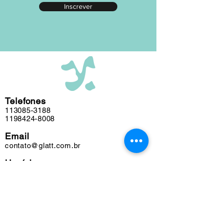
Inscrever
editada em nosso atelier ao longo das
últimas cinco décadas e algumas
obras podem conter marcas do tempo.
Telefones
113085-3188
1198424-8008
Email
contato@glatt.com.br
Horários
Seg a Sex das 09h às 18h
Sáb das 10h às 15h
Endereço
Rua Francisco Leitão, 128
Pinheiros. São Paulo-SP