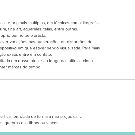
as e originais múltiplos, em técnicas como: litografia,
ra, fine art, aquarelas, telas, entre outras.
óprio punho pelo artista.
 haver variações nas numerações ou distorções de
spositivo em que estiver sendo visualizada. Para mais
ão exata, entre em contato.
ditada em nosso atelier ao longo das últimas cinco
nter marcas do tempo.
tical, enrolada de forma a não prejudicar a
m, quebras das fibras ou vincos