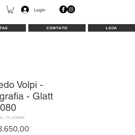
Login
TAS
CONTATO
LOJA
edo Volpi -
grafia - Glatt
080
02_T11_628080
Preço
3.650,00