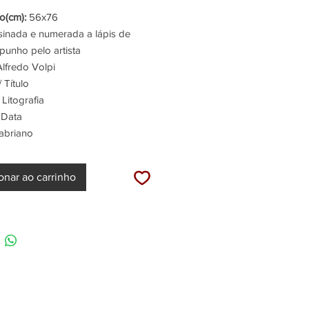
(cm):
56x76
inada e numerada a lápis de
punho pelo artista
lfredo Volpi
 Título
Litografia
 Data
abriano
onar ao carrinho