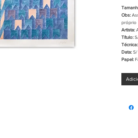
Tamanho
Obs:
Ass
próprio 
Artista:
A
Título:
S/
Técnica:
Data:
S/
Papel:
F
Adici