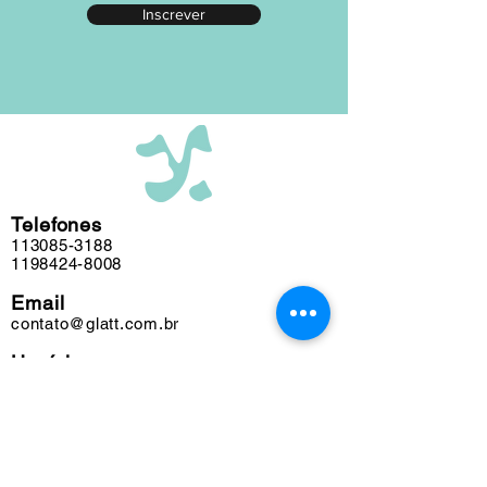
Inscrever
editada em nosso atelier ao longo das
últimas cinco décadas e algumas
obras podem conter marcas do tempo.
Telefones
113085-3188
1198424-8008
Email
contato@glatt.com.br
Horários
Seg a Sex das 09h às 18h
Sáb das 10h às 15h
Endereço
Rua Francisco Leitão, 128
Pinheiros. São Paulo-SP