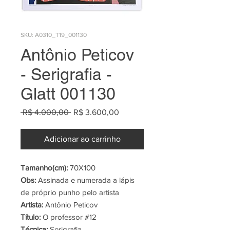
SKU: A0310_T19_001130
Antônio Peticov
- Serigrafia -
Glatt 001130
Preço
Preço
 R$ 4.000,00 
R$ 3.600,00
normal
promocional
Adicionar ao carrinho
Tamanho(cm):
70X100
Obs:
Assinada e numerada a lápis
de próprio punho pelo artista
Artista:
Antônio Peticov
Título:
O professor #12
Técnica:
Serigrafia