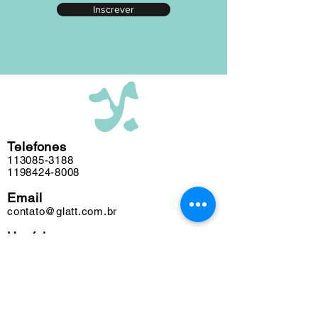
Inscrever
editada em nosso atelier ao longo das
últimas cinco décadas e algumas
obras podem conter marcas do tempo.
Telefones
113085-3188
1198424-8008
Email
contato@glatt.com.br
Horários
Seg a Sex das 09h às 18h
Sáb das 10h às 15h
Endereço
Rua Francisco Leitão, 128
Pinheiros. São Paulo-SP