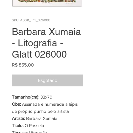
SKU: A0011_T11_026000
Barbara Xumaia
- Litografia -
Glatt 026000
Preço
R$ 855,00
Esgotado
Tamanho(cm):
33x70
Obs:
Assinada e numerada a lápis
de próprio punho pelo artista
Artista:
Barbara Xumaia
Título:
O Passeio
Técnica:
Litografia