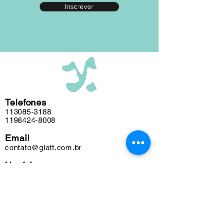
Inscrever
editada em nosso atelier ao longo das
últimas cinco décadas e algumas
obras podem conter marcas do tempo.
Telefones
113085-3188
1198424-8008
Email
contato@glatt.com.br
Horários
Seg a Sex das 09h às 18h
Sáb das 10h às 15h
Endereço
Rua Francisco Leitão, 128
Pinheiros. São Paulo-SP