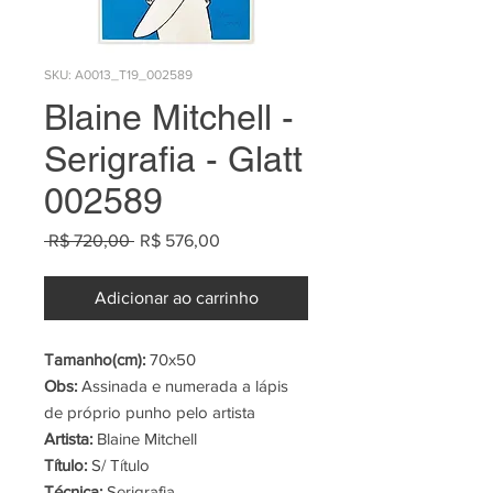
SKU: A0013_T19_002589
Blaine Mitchell -
Serigrafia - Glatt
002589
Preço
Preço
 R$ 720,00 
R$ 576,00
normal
promocional
Adicionar ao carrinho
Tamanho(cm):
70x50
Obs:
Assinada e numerada a lápis
de próprio punho pelo artista
Artista:
Blaine Mitchell
Título:
S/ Título
Técnica:
Serigrafia