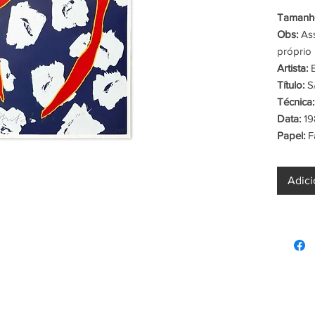
Tamanho
Obs:
Ass
próprio 
Artista:
B
Título:
S/
Técnica:
Data:
19
Papel:
F
Adici