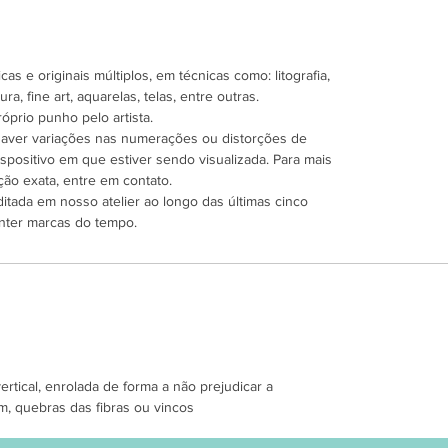
as e originais múltiplos, em técnicas como: litografia,
ra, fine art, aquarelas, telas, entre outras.
óprio punho pelo artista.
 haver variações nas numerações ou distorções de
spositivo em que estiver sendo visualizada. Para mais
ão exata, entre em contato.
ditada em nosso atelier ao longo das últimas cinco
nter marcas do tempo.
tical, enrolada de forma a não prejudicar a
m, quebras das fibras ou vincos