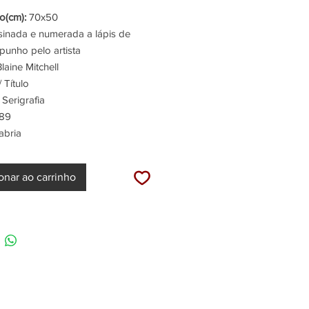
normal
promocional
(cm):
70x50
inada e numerada a lápis de
punho pelo artista
laine Mitchell
 Título
Serigrafia
89
abria
onar ao carrinho