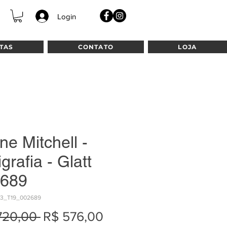
Login
TAS
CONTATO
LOJA
ne Mitchell -
grafia - Glatt
689
13_T19_002689
Preço
Preço
720,00 
R$ 576,00