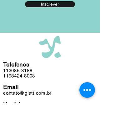
Inscrever
editada em nosso atelier ao longo das
últimas cinco décadas e algumas
obras podem conter marcas do tempo.
Telefones
113085-3188
1198424-8008
Email
contato@glatt.com.br
Horários
Seg a Sex das 09h às 18h
Sáb das 10h às 15h
Endereço
Rua Francisco Leitão, 128
Pinheiros. São Paulo-SP