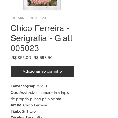
SKU: A0175_T19_005023
Chico Ferreira -
Serigrafia - Glatt
005023
Preço
Preço
 R$ 855,00 
R$ 598,50
normal
promocional
Adicionar ao carrinho
Tamanho(cm):
70x50
Obs:
Assinada e numerada a lápis
de próprio punho pelo artista
Artista:
Chico Ferreira
Título:
S/ Titulo
Técnica:
Serigrafia