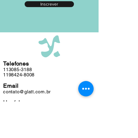
Inscrever
editada em nosso atelier ao longo das
últimas cinco décadas e algumas
obras podem conter marcas do tempo.
Telefones
113085-3188
1198424-8008
Email
contato@glatt.com.br
Horários
Seg a Sex das 09h às 18h
Sáb das 10h às 15h
Endereço
Rua Francisco Leitão, 128
Pinheiros. São Paulo-SP