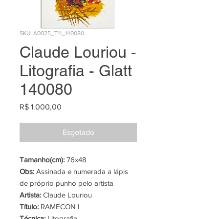
SKU: A0025_T11_140080
Claude Louriou -
Litografia - Glatt
140080
Preço
R$ 1.000,00
Esgotado
Tamanho(cm):
76x48
Obs:
Assinada e numerada a lápis
de próprio punho pelo artista
Artista:
Claude Louriou
Título:
RAMECON I
Técnica:
Litografia