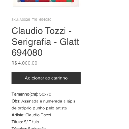
SKU: A0026_T19_694080
Claudio Tozzi -
Serigrafia - Glatt
694080
Preço
R$ 4.000,00
Adicionar ao carrinho
Tamanho(cm):
50x70
Obs:
Assinada e numerada a lápis
de próprio punho pelo artista
Artista:
Claudio Tozzi
Título:
S/ Título
Técnica:
Serigrafia