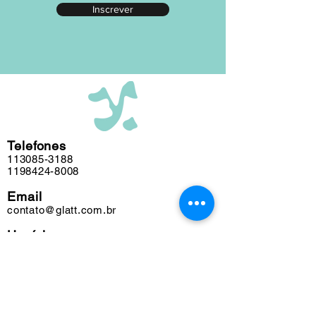
Inscrever
editada em nosso atelier ao longo das
últimas cinco décadas e algumas
obras podem conter marcas do tempo.
Telefones
113085-3188
1198424-8008
Email
contato@glatt.com.br
Horários
Seg a Sex das 09h às 18h
Sáb das 10h às 15h
Endereço
Rua Francisco Leitão, 128
Pinheiros. São Paulo-SP