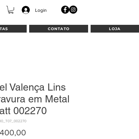
Login
TAS
CONTATO
LOJA
el Valença Lins
ravura em Metal
latt 002270
80_T07_002270
Preço
.400,00