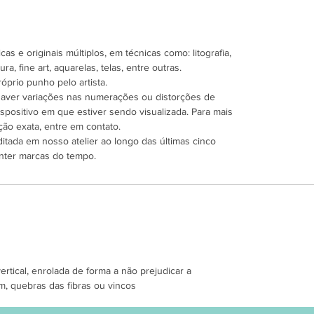
as e originais múltiplos, em técnicas como: litografia,
ra, fine art, aquarelas, telas, entre outras.
óprio punho pelo artista.
 haver variações nas numerações ou distorções de
spositivo em que estiver sendo visualizada. Para mais
ão exata, entre em contato.
ditada em nosso atelier ao longo das últimas cinco
nter marcas do tempo.
tical, enrolada de forma a não prejudicar a
m, quebras das fibras ou vincos