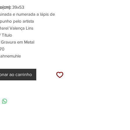
(cm):
39x53
inada e numerada a lápis de
punho pelo artista
arel Valença Lins
 Título
Gravura em Metal
70
ahnemuhle
onar ao carrinho