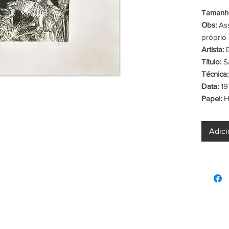
Tamanho
Obs:
Ass
próprio 
Artista:
D
Título:
S/
Técnica:
Data:
19
Papel:
H
Adici