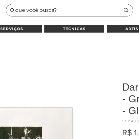
SERVIÇOS
TÉCNICAS
ARTIS
Dar
- G
- G
SKU: A03
R$ 1