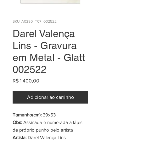
SKU: A0380_T07_002522
Darel Valença
Lins - Gravura
em Metal - Glatt
002522
Preço
R$ 1.400,00
Adicionar ao carrinho
Tamanho(cm):
39x53
Obs:
Assinada e numerada a lápis
de próprio punho pelo artista
Artista:
Darel Valença Lins