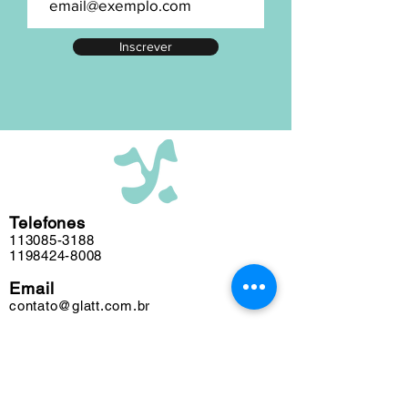
numeração exata, entre em contato.
A maior parte de nosso acervo foi
Inscrever
editada em nosso atelier ao longo das
últimas cinco décadas e algumas
obras podem conter marcas do tempo.
Telefones
113085-3188
1198424-8008
Email
contato@glatt.com.br
Horários
Seg a Sex das 09h às 18h
Sáb das 10h às 15h
Endereço