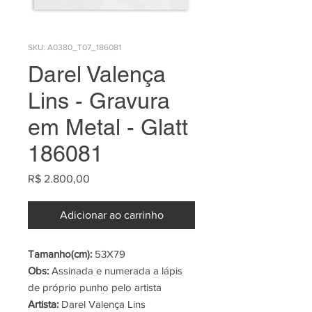
SKU: A0380_T07_186081
Darel Valença
Lins - Gravura
em Metal - Glatt
186081
Preço
R$ 2.800,00
Adicionar ao carrinho
Tamanho(cm):
53X79
Obs:
Assinada e numerada a lápis
de próprio punho pelo artista
Artista:
Darel Valença Lins