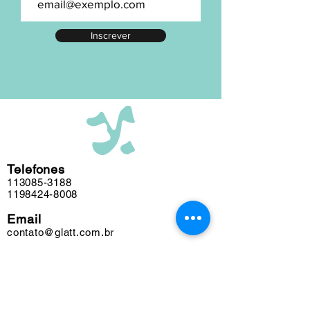
numeração exata, entre em contato.
A maior parte de nosso acervo foi
Inscrever
editada em nosso atelier ao longo das
últimas cinco décadas e algumas
obras podem conter marcas do tempo.
Telefones
113085-3188
1198424-8008
Email
contato@glatt.com.br
Horários
Seg a Sex das 09h às 18h
Sáb das 10h às 15h
Endereço