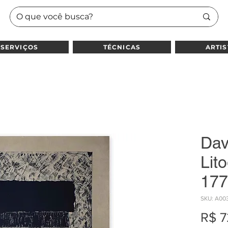
SERVIÇOS
TÉCNICAS
ARTIS
Dav
Lito
177
SKU: A00
R$ 7