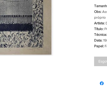
Tamanho
Obs:
Ass
próprio 
Artista:
D
Título:
F
Técnica:
Data:
19
Papel:
F
Esgo