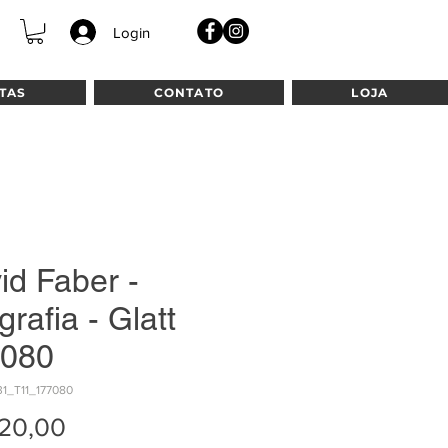
Login
TAS
CONTATO
LOJA
id Faber -
grafia - Glatt
080
31_T11_177080
Preço
20,00