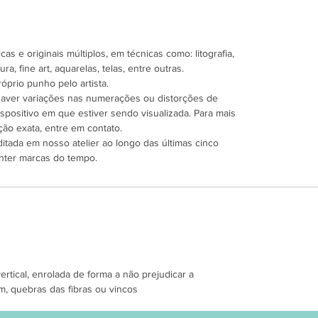
as e originais múltiplos, em técnicas como: litografia,
ra, fine art, aquarelas, telas, entre outras.
óprio punho pelo artista.
 haver variações nas numerações ou distorções de
spositivo em que estiver sendo visualizada. Para mais
ão exata, entre em contato.
ditada em nosso atelier ao longo das últimas cinco
nter marcas do tempo.
tical, enrolada de forma a não prejudicar a
m, quebras das fibras ou vincos