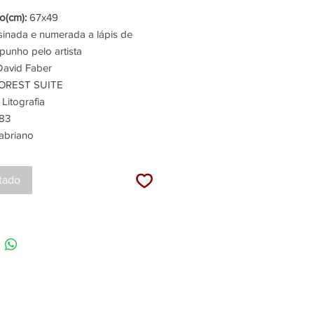
(cm):
67x49
inada e numerada a lápis de
punho pelo artista
avid Faber
OREST SUITE
Litografia
83
abriano
tado