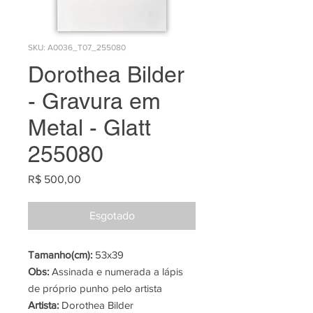
SKU: A0036_T07_255080
Dorothea Bilder
- Gravura em
Metal - Glatt
255080
Preço
R$ 500,00
Esgotado
Tamanho(cm):
53x39
Obs:
Assinada e numerada a lápis
de próprio punho pelo artista
Artista:
Dorothea Bilder