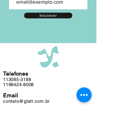
numeração exata, entre em contato.
A maior parte de nosso acervo foi
Inscrever
editada em nosso atelier ao longo das
últimas cinco décadas e algumas
obras podem conter marcas do tempo.
Telefones
113085-3188
1198424-8008
Email
contato@glatt.com.br
Horários
Seg a Sex das 09h às 18h
Sáb das 10h às 15h
Endereço