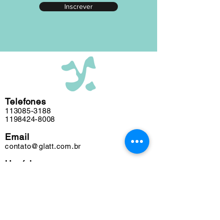
Inscrever
editada em nosso atelier ao longo das
últimas cinco décadas e algumas
obras podem conter marcas do tempo.
Telefones
113085-3188
1198424-8008
Email
contato@glatt.com.br
Horários
Seg a Sex das 09h às 18h
Sáb das 10h às 15h
Endereço
Rua Francisco Leitão, 128
Pinheiros. São Paulo-SP