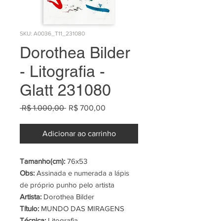
SKU: A0036_T11_231080
Dorothea Bilder
- Litografia -
Glatt 231080
Preço
Preço
 R$ 1.000,00 
R$ 700,00
normal
promocional
Adicionar ao carrinho
Tamanho(cm):
76x53
Obs:
Assinada e numerada a lápis
de próprio punho pelo artista
Artista:
Dorothea Bilder
Título:
MUNDO DAS MIRAGENS
Técnica:
Litografia