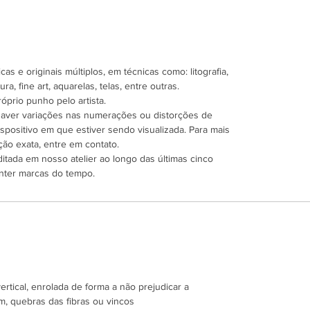
as e originais múltiplos, em técnicas como: litografia,
ra, fine art, aquarelas, telas, entre outras.
óprio punho pelo artista.
 haver variações nas numerações ou distorções de
spositivo em que estiver sendo visualizada. Para mais
ão exata, entre em contato.
ditada em nosso atelier ao longo das últimas cinco
nter marcas do tempo.
tical, enrolada de forma a não prejudicar a
m, quebras das fibras ou vincos