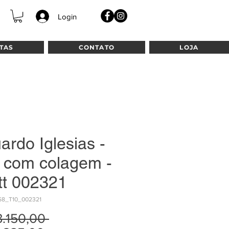
Login
TAS
CONTATO
LOJA
ardo Iglesias -
o com colagem -
tt 002321
58_T10_002321
Preço
3.150,00 