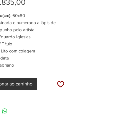
Preço
normal
.835,00
promocional
(cm):
60x80
inada e numerada a lápis de
punho pelo artista
duardo Iglesias
 Título
Lito com colagem
 data
abriano
onar ao carrinho