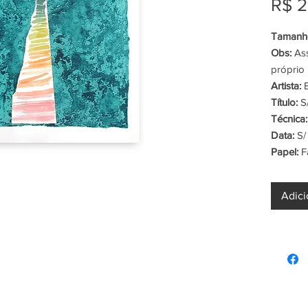
R$ 2
Tamanho
Obs:
Ass
próprio 
Artista:
E
Título:
S/
Técnica:
Data:
S/
Papel:
F
Adici