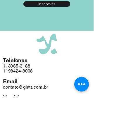
Inscrever
editada em nosso atelier ao longo das
últimas cinco décadas e algumas
obras podem conter marcas do tempo.
Telefones
113085-3188
1198424-8008
Email
contato@glatt.com.br
Horários
Seg a Sex das 09h às 18h
Sáb das 10h às 15h
Endereço
Rua Francisco Leitão, 128
Pinheiros. São Paulo-SP