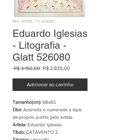
SKU: A0058_T11_526080
Eduardo Iglesias
- Litografia -
Glatt 526080
Preço
Preço
 R$ 3.150,00 
R$ 2.835,00
normal
promocional
Adicionar ao carrinho
Tamanho(cm):
68x65
Obs:
Assinada e numerada a lápis
de próprio punho pelo artista
Artista:
Eduardo Iglesias
Título:
CATAVENTO 2
Técnica:
Litografia