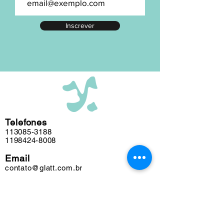
numeração exata, entre em contato.
A maior parte de nosso acervo foi
Inscrever
editada em nosso atelier ao longo das
últimas cinco décadas e algumas
obras podem conter marcas do tempo.
Telefones
113085-3188
1198424-8008
Email
contato@glatt.com.br
Horários
Seg a Sex das 09h às 18h
Sáb das 10h às 15h
Endereço