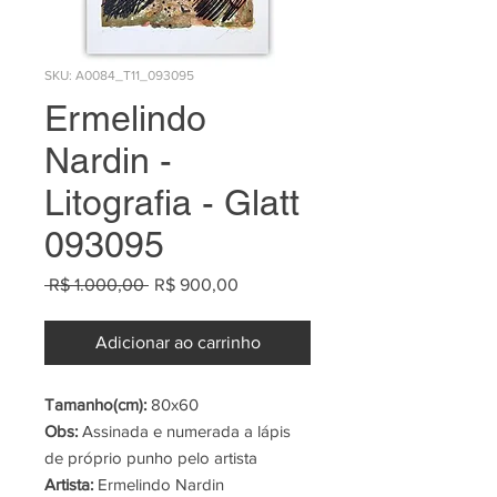
SKU: A0084_T11_093095
Ermelindo
Nardin -
Litografia - Glatt
093095
Preço
Preço
 R$ 1.000,00 
R$ 900,00
normal
promocional
Adicionar ao carrinho
Tamanho(cm):
80x60
Obs:
Assinada e numerada a lápis
de próprio punho pelo artista
Artista:
Ermelindo Nardin