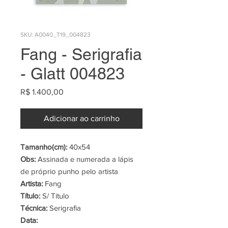
SKU: A0040_T19_004823
Fang - Serigrafia
- Glatt 004823
Preço
R$ 1.400,00
Adicionar ao carrinho
Tamanho(cm):
40x54
Obs:
Assinada e numerada a lápis
de próprio punho pelo artista
Artista:
Fang
Título:
S/ Titulo
Técnica:
Serigrafia
Data: