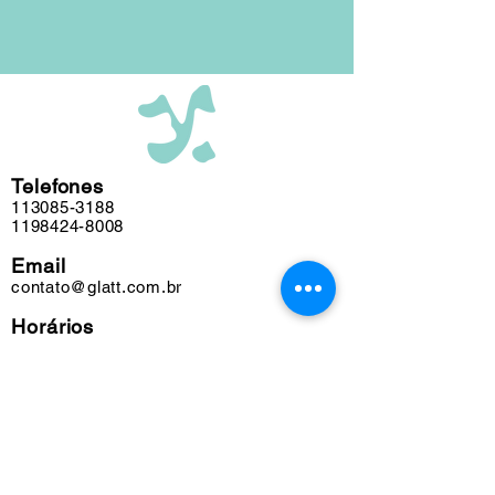
obras podem conter marcas do tempo.
Telefones
113085-3188
1198424-8008
Email
contato@glatt.com.br
Horários
Seg a Sex das 09h às 18h
Sáb das 10h às 15h
Endereço
Rua Francisco Leitão, 128
Pinheiros. São Paulo-SP
05414-020