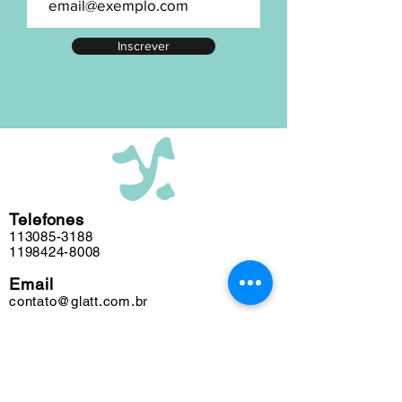
numeração exata, entre em contato.
A maior parte de nosso acervo foi
Inscrever
editada em nosso atelier ao longo das
últimas cinco décadas e algumas
obras podem conter marcas do tempo.
Telefones
113085-3188
1198424-8008
Email
contato@glatt.com.br
Horários
Seg a Sex das 09h às 18h
Sáb das 10h às 15h
Endereço