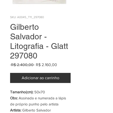
SKU: A0045_T11_297080
Gilberto
Salvador -
Litografia - Glatt
297080
Preço
Preço
 R$ 2.400,00 
R$ 2.160,00
normal
promocional
Adicionar ao carrinho
Tamanho(cm):
50x70
Obs:
Assinada e numerada a lápis
de próprio punho pelo artista
Artista:
Gilberto Salvador