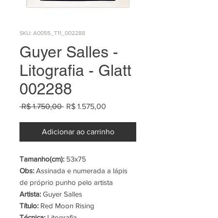
SKU: A0055_T11_002288
Guyer Salles -
Litografia - Glatt
002288
Preço
Preço
 R$ 1.750,00 
R$ 1.575,00
normal
promocional
Adicionar ao carrinho
Tamanho(cm):
53x75
Obs:
Assinada e numerada a lápis
de próprio punho pelo artista
Artista:
Guyer Salles
Título:
Red Moon Rising
Técnica:
Litografia