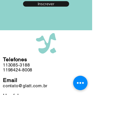
Inscrever
editada em nosso atelier ao longo das
últimas cinco décadas e algumas
obras podem conter marcas do tempo.
Telefones
113085-3188
1198424-8008
Email
contato@glatt.com.br
Horários
Seg a Sex das 09h às 18h
Sáb das 10h às 15h
Endereço
Rua Francisco Leitão, 128
Pinheiros. São Paulo-SP