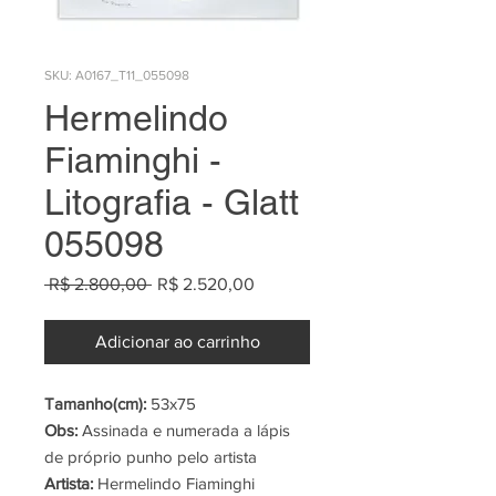
SKU: A0167_T11_055098
Hermelindo
Fiaminghi -
Litografia - Glatt
055098
Preço
Preço
 R$ 2.800,00 
R$ 2.520,00
normal
promocional
Adicionar ao carrinho
Tamanho(cm):
53x75
Obs:
Assinada e numerada a lápis
de próprio punho pelo artista
Artista:
Hermelindo Fiaminghi