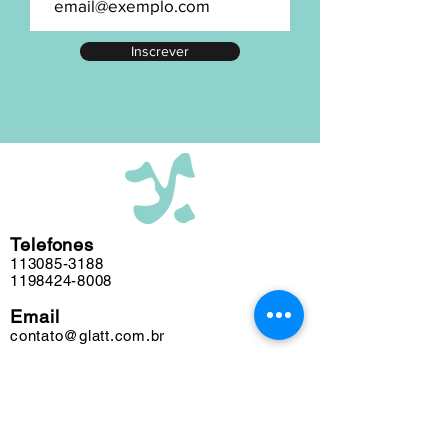
numeração exata, entre em contato.
A maior parte de nosso acervo foi
Inscrever
editada em nosso atelier ao longo das
últimas cinco décadas e algumas
obras podem conter marcas do tempo.
Telefones
113085-3188
1198424-8008
Email
contato@glatt.com.br
Horários
Seg a Sex das 09h às 18h
Sáb das 10h às 15h
Endereço