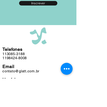
Inscrever
editada em nosso atelier ao longo das
últimas cinco décadas e algumas
obras podem conter marcas do tempo.
Telefones
113085-3188
1198424-8008
Email
contato@glatt.com.br
Horários
Seg a Sex das 09h às 18h
Sáb das 10h às 15h
Endereço
Rua Francisco Leitão, 128
Pinheiros. São Paulo-SP