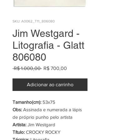
SKU: A0062_T11_806080
Jim Westgard -
Litografia - Glatt
806080
Preço
Preço
 R$ 1.000,00 
R$ 700,00
normal
promocional
Adicionar ao carrinho
Tamanho(cm):
53x75
Obs:
Assinada e numerada a lápis
de próprio punho pelo artista
Artista:
Jim Westgard
Título:
CROCKY ROCKY
Técnica:
Litografia