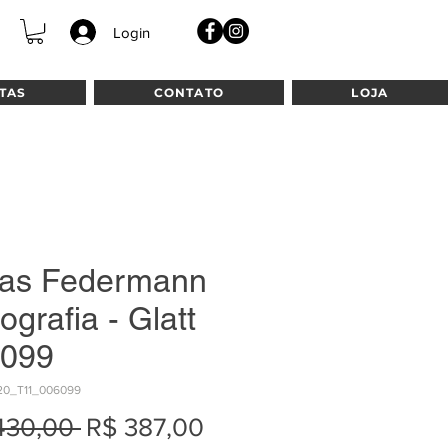
Login
TAS
CONTATO
LOJA
as Federmann
tografia - Glatt
099
20_T11_006099
Preço
Preço
430,00 
R$ 387,00