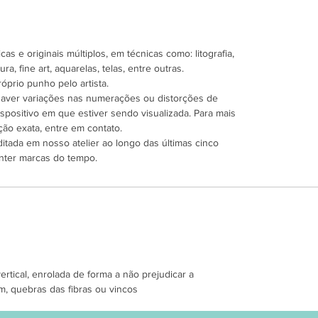
as e originais múltiplos, em técnicas como: litografia,
ra, fine art, aquarelas, telas, entre outras.
óprio punho pelo artista.
 haver variações nas numerações ou distorções de
spositivo em que estiver sendo visualizada. Para mais
ão exata, entre em contato.
ditada em nosso atelier ao longo das últimas cinco
nter marcas do tempo.
tical, enrolada de forma a não prejudicar a
m, quebras das fibras ou vincos