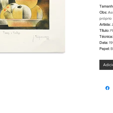
Tamanho
Obs:
Ass
próprio 
Artista:
J
Título:
F
Técnica:
Data:
19
Papel:
B
Adici