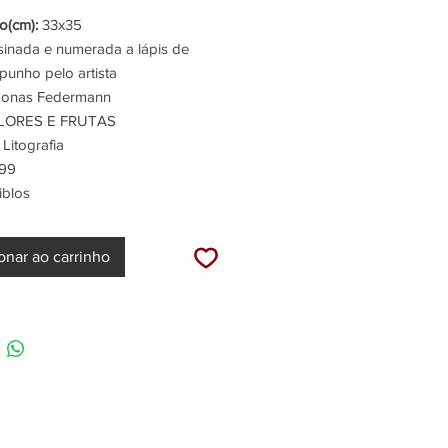
normal
promocional
(cm):
33x35
inada e numerada a lápis de
punho pelo artista
onas Federmann
LORES E FRUTAS
Litografia
99
iblos
onar ao carrinho