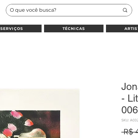
SERVIÇOS
TÉCNICAS
ARTIS
Jon
- Li
006
SKU: A03
 R$ 