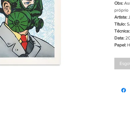
Obs:
Ass
próprio 
Artista:
J
Título:
S/
Técnica:
Data:
20
Papel:
H
Esgo