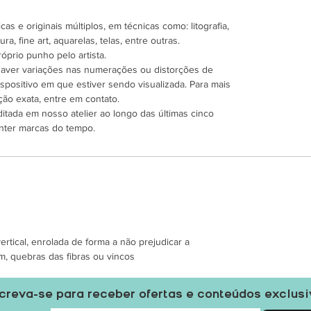
as e originais múltiplos, em técnicas como: litografia,
ra, fine art, aquarelas, telas, entre outras.
óprio punho pelo artista.
 haver variações nas numerações ou distorções de
spositivo em que estiver sendo visualizada. Para mais
ão exata, entre em contato.
ditada em nosso atelier ao longo das últimas cinco
nter marcas do tempo.
tical, enrolada de forma a não prejudicar a
m, quebras das fibras ou vincos
creva-se para receber ofertas e conteúdos exclus