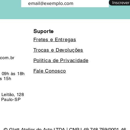
Inscrever
Suporte
Fretes e Entregas
Trocas e Devoluções
.com.br
Política de Privacidade
Fale Conosco
 09h às 18h
s 15h
 Leitão, 128
o Paulo-SP
© Glatt Atelier de Arte LTDA | CNPJ 49.748.759/0001-46