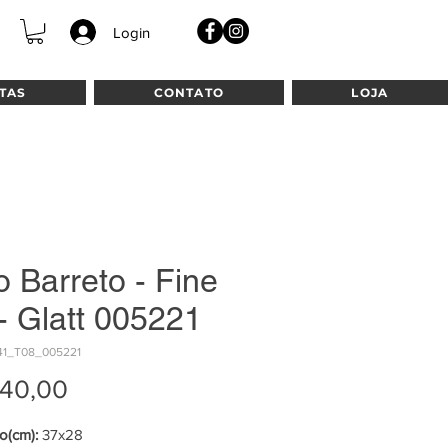
Login
TAS
CONTATO
LOJA
io Barreto - Fine
 - Glatt 005221
41_T08_005221
Preço
240,00
(cm):
37x28