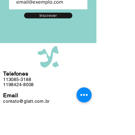
numeração exata, entre em contato.
A maior parte de nosso acervo foi
Inscrever
editada em nosso atelier ao longo das
últimas cinco décadas e algumas
obras podem conter marcas do tempo.
Telefones
113085-3188
1198424-8008
Email
contato@glatt.com.br
Horários
Seg a Sex das 09h às 18h
Sáb das 10h às 15h
Endereço