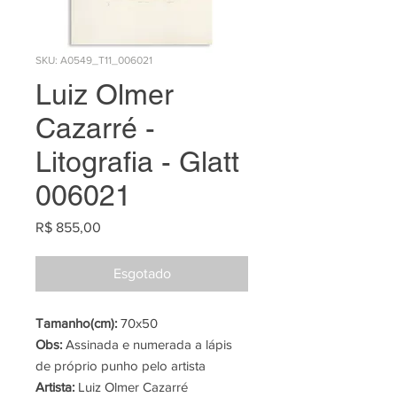
SKU: A0549_T11_006021
Luiz Olmer
Cazarré -
Litografia - Glatt
006021
Preço
R$ 855,00
Esgotado
Tamanho(cm):
70x50
Obs:
Assinada e numerada a lápis
de próprio punho pelo artista
Artista:
Luiz Olmer Cazarré