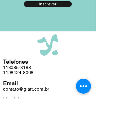
Inscrever
editada em nosso atelier ao longo das
últimas cinco décadas e algumas
obras podem conter marcas do tempo.
Telefones
113085-3188
1198424-8008
Email
contato@glatt.com.br
Horários
Seg a Sex das 09h às 18h
Sáb das 10h às 15h
Endereço
Rua Francisco Leitão, 128
Pinheiros. São Paulo-SP