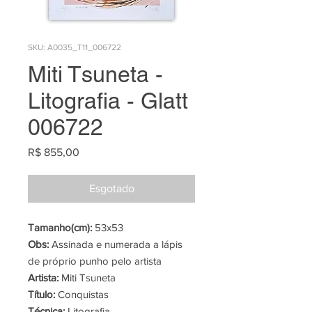
SKU: A0035_T11_006722
Miti Tsuneta -
Litografia - Glatt
006722
Preço
R$ 855,00
Esgotado
Tamanho(cm):
53x53
Obs:
Assinada e numerada a lápis
de próprio punho pelo artista
Artista:
Miti Tsuneta
Título:
Conquistas
Técnica:
Litografia