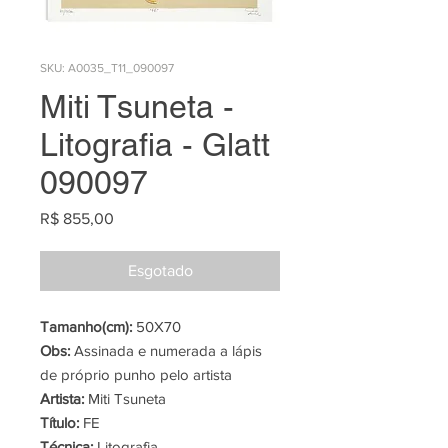
SKU: A0035_T11_090097
Miti Tsuneta -
Litografia - Glatt
090097
Preço
R$ 855,00
Esgotado
Tamanho(cm):
50X70
Obs:
Assinada e numerada a lápis
de próprio punho pelo artista
Artista:
Miti Tsuneta
Título:
FE
Técnica:
Litografia