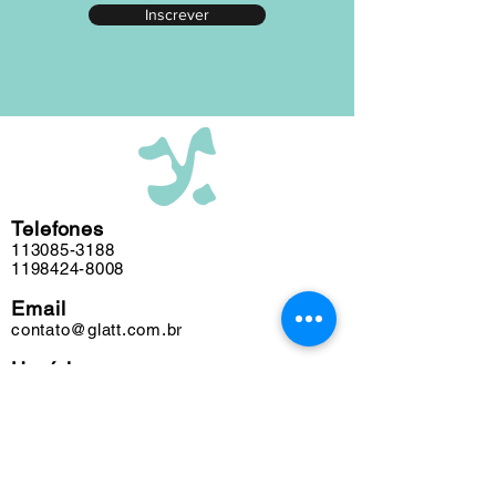
Inscrever
editada em nosso atelier ao longo das
últimas cinco décadas e algumas
obras podem conter marcas do tempo.
Telefones
113085-3188
1198424-8008
Email
contato@glatt.com.br
Horários
Seg a Sex das 09h às 18h
Sáb das 10h às 15h
Endereço
Rua Francisco Leitão, 128
Pinheiros. São Paulo-SP