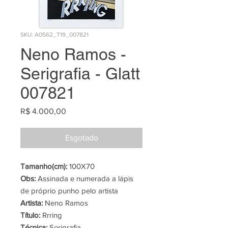
SKU: A0562_T19_007821
Neno Ramos -
Serigrafia - Glatt
007821
Preço
R$ 4.000,00
Esgotado
Tamanho(cm):
100X70
Obs:
Assinada e numerada a lápis
de próprio punho pelo artista
Artista:
Neno Ramos
Título:
Rrring
Técnica:
Serigrafia