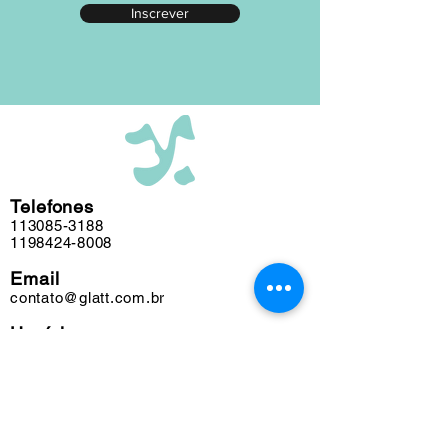
Inscrever
editada em nosso atelier ao longo das
últimas cinco décadas e algumas
obras podem conter marcas do tempo.
Telefones
113085-3188
1198424-8008
Email
contato@glatt.com.br
Horários
Seg a Sex das 09h às 18h
Sáb das 10h às 15h
Endereço
Rua Francisco Leitão, 128
Pinheiros. São Paulo-SP