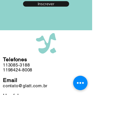
Inscrever
editada em nosso atelier ao longo das
últimas cinco décadas e algumas
obras podem conter marcas do tempo.
Telefones
113085-3188
1198424-8008
Email
contato@glatt.com.br
Horários
Seg a Sex das 09h às 18h
Sáb das 10h às 15h
Endereço
Rua Francisco Leitão, 128
Pinheiros. São Paulo-SP