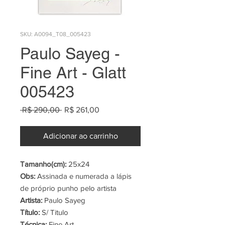
SKU: A0094_T08_005423
Paulo Sayeg -
Fine Art - Glatt
005423
Preço
Preço
 R$ 290,00 
R$ 261,00
normal
promocional
Adicionar ao carrinho
Tamanho(cm):
25x24
Obs:
Assinada e numerada a lápis
de próprio punho pelo artista
Artista:
Paulo Sayeg
Título:
S/ Titulo
Técnica:
Fine Art