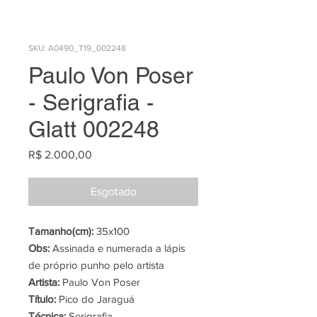
SKU: A0490_T19_002248
Paulo Von Poser
- Serigrafia -
Glatt 002248
Preço
R$ 2.000,00
Esgotado
Tamanho(cm):
35x100
Obs:
Assinada e numerada a lápis
de próprio punho pelo artista
Artista:
Paulo Von Poser
Título:
Pico do Jaraguá
Técnica:
Serigrafia