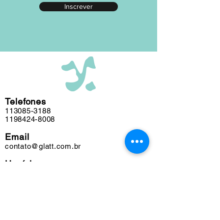
Inscrever
editada em nosso atelier ao longo das
últimas cinco décadas e algumas
obras podem conter marcas do tempo.
Telefones
113085-3188
1198424-8008
Email
contato@glatt.com.br
Horários
Seg a Sex das 09h às 18h
Sáb das 10h às 15h
Endereço
Rua Francisco Leitão, 128
Pinheiros. São Paulo-SP