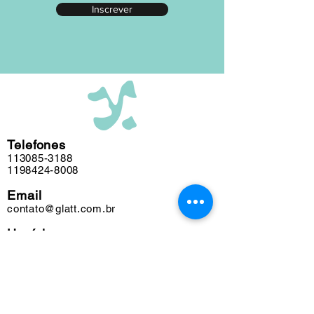
Inscrever
editada em nosso atelier ao longo das
últimas cinco décadas e algumas
obras podem conter marcas do tempo.
Telefones
113085-3188
1198424-8008
Email
contato@glatt.com.br
Horários
Seg a Sex das 09h às 18h
Sáb das 10h às 15h
Endereço
Rua Francisco Leitão, 128
Pinheiros. São Paulo-SP