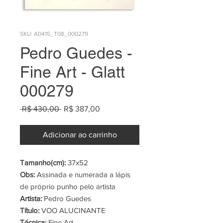
SKU: A0415_T08_000279
Pedro Guedes -
Fine Art - Glatt
000279
Preço
Preço
 R$ 430,00 
R$ 387,00
normal
promocional
Adicionar ao carrinho
Tamanho(cm):
37x52
Obs:
Assinada e numerada a lápis
de próprio punho pelo artista
Artista:
Pedro Guedes
Título:
VOO ALUCINANTE
Técnica:
Fine Art