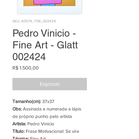
SKU: A0574_T08_002424
Pedro Vinicio -
Fine Art - Glatt
002424
Preço
R$ 1.500,00
Esgotado
Tamanho(cm):
37x37
Obs:
Assinada e numerada a lápis
de próprio punho pelo artista
Artista:
Pedro Vinicio
Título:
Frase Motivacional: Se vira
Técnica:
Fine Art