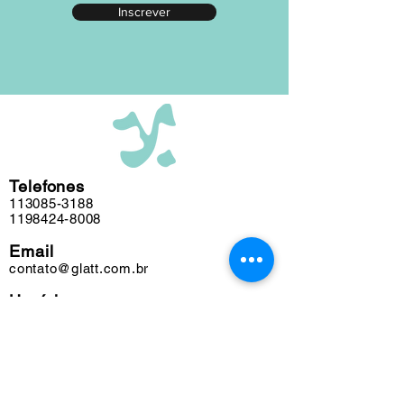
Inscrever
editada em nosso atelier ao longo das
últimas cinco décadas e algumas
obras podem conter marcas do tempo.
Telefones
113085-3188
1198424-8008
Email
contato@glatt.com.br
Horários
Seg a Sex das 09h às 18h
Sáb das 10h às 15h
Endereço
Rua Francisco Leitão, 128
Pinheiros. São Paulo-SP