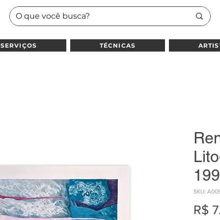
SERVIÇOS
TÉCNICAS
ARTIS
Ren
Lito
199
SKU: A00
R$ 7