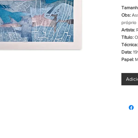
Tamanho
Obs:
Ass
próprio 
Artista:
R
Título:
O 
Técnica:
Data:
19
Papel:
M
Adici