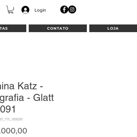
Login
TAS
CONTATO
LOJA
ina Katz -
grafia - Glatt
091
97_T11_199091
Preço
.000,00