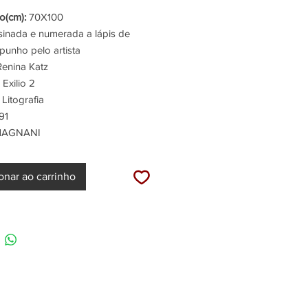
(cm):
70X100
inada e numerada a lápis de
punho pelo artista
enina Katz
Exilio 2
Litografia
91
AGNANI
onar ao carrinho