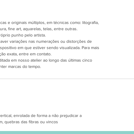
as e originais múltiplos, em técnicas como: litografia,
ra, fine art, aquarelas, telas, entre outras.
óprio punho pelo artista.
 haver variações nas numerações ou distorções de
spositivo em que estiver sendo visualizada. Para mais
ão exata, entre em contato.
ditada em nosso atelier ao longo das últimas cinco
nter marcas do tempo.
tical, enrolada de forma a não prejudicar a
m, quebras das fibras ou vincos