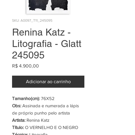
SKU: A0097_T11_245095
Renina Katz -
Litografia - Glatt
245095
Preço
R$ 4.900,00
Adicionar ao carrinho
Tamanho(cm):
76X52
Obs:
Assinada e numerada a lápis
de próprio punho pelo artista
Artista:
Renina Katz
Título:
O VERNELHO E O NEGRO
Técnica:
Litografia