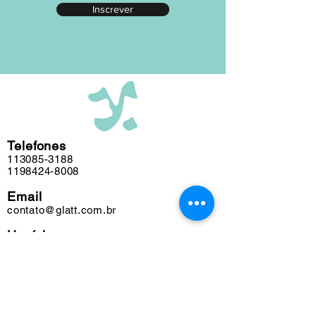
Inscrever
editada em nosso atelier ao longo das
últimas cinco décadas e algumas
obras podem conter marcas do tempo.
Telefones
113085-3188
1198424-8008
Email
contato@glatt.com.br
Horários
Seg a Sex das 09h às 18h
Sáb das 10h às 15h
Endereço
Rua Francisco Leitão, 128
Pinheiros. São Paulo-SP