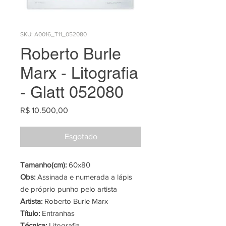
SKU: A0016_T11_052080
Roberto Burle
Marx - Litografia
- Glatt 052080
Preço
R$ 10.500,00
Esgotado
Tamanho(cm):
60x80
Obs:
Assinada e numerada a lápis
de próprio punho pelo artista
Artista:
Roberto Burle Marx
Título:
Entranhas
Técnica:
Litografia