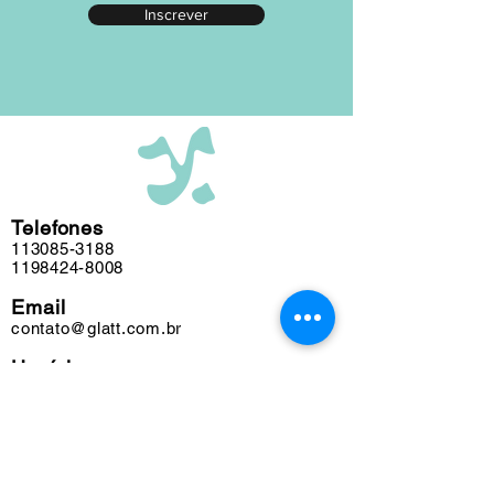
Inscrever
editada em nosso atelier ao longo das
últimas cinco décadas e algumas
obras podem conter marcas do tempo.
Telefones
113085-3188
1198424-8008
Email
contato@glatt.com.br
Horários
Seg a Sex das 09h às 18h
Sáb das 10h às 15h
Endereço
Rua Francisco Leitão, 128
Pinheiros. São Paulo-SP