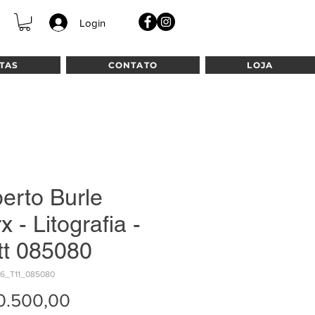
Login
TAS
CONTATO
LOJA
erto Burle
 - Litografia -
tt 085080
16_T11_085080
Preço
0.500,00