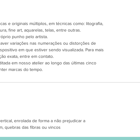
as e originais múltiplos, em técnicas como: litografia,
ra, fine art, aquarelas, telas, entre outras.
óprio punho pelo artista.
 haver variações nas numerações ou distorções de
spositivo em que estiver sendo visualizada. Para mais
ão exata, entre em contato.
ditada em nosso atelier ao longo das últimas cinco
nter marcas do tempo.
tical, enrolada de forma a não prejudicar a
m, quebras das fibras ou vincos