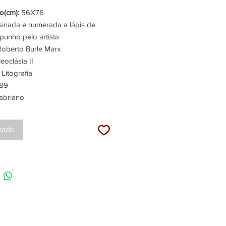
(cm):
56X76
inada e numerada a lápis de
punho pelo artista
oberto Burle Marx
eoclásia II
Litografia
89
abriano
tado