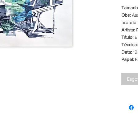
Tamanho
Obs:
Ass
próprio 
Artista:
R
Título:
El
Técnica:
Data:
19
Papel:
F
Esgo