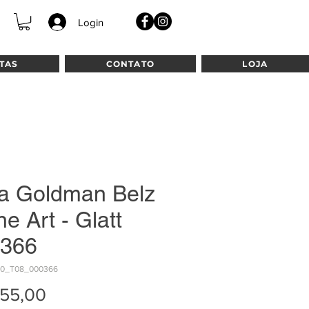
Login
TAS
CONTATO
LOJA
a Goldman Belz
ne Art - Glatt
366
10_T08_000366
Preço
55,00