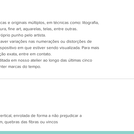
as e originais múltiplos, em técnicas como: litografia,
ra, fine art, aquarelas, telas, entre outras.
óprio punho pelo artista.
 haver variações nas numerações ou distorções de
spositivo em que estiver sendo visualizada. Para mais
ão exata, entre em contato.
ditada em nosso atelier ao longo das últimas cinco
nter marcas do tempo.
tical, enrolada de forma a não prejudicar a
m, quebras das fibras ou vincos