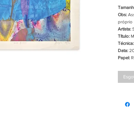
Tamanho
Obs:
Ass
próprio 
Artista:
S
Título:
M
Técnica:
Data:
20
Papel:
R
Esgo