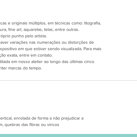
as e originais múltiplos, em técnicas como: litografia,
ra, fine art, aquarelas, telas, entre outras.
óprio punho pelo artista.
 haver variações nas numerações ou distorções de
spositivo em que estiver sendo visualizada. Para mais
ão exata, entre em contato.
ditada em nosso atelier ao longo das últimas cinco
nter marcas do tempo.
tical, enrolada de forma a não prejudicar a
m, quebras das fibras ou vincos