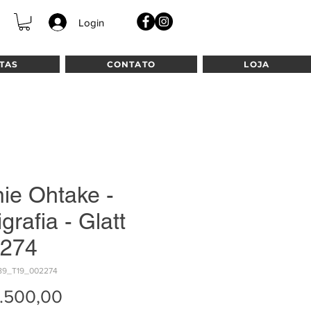
Login
TAS
CONTATO
LOJA
ie Ohtake -
grafia - Glatt
274
89_T19_002274
Preço
.500,00