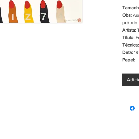
Tamanho
Obs:
Ass
próprio 
Artista:
T
Título:
Fe
Técnica:
Data:
19
Papel:
Adici