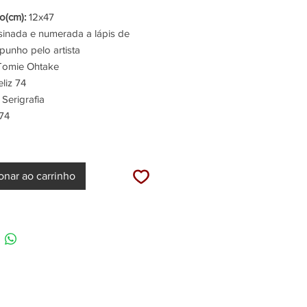
(cm):
12x47
inada e numerada a lápis de
punho pelo artista
omie Ohtake
liz 74
Serigrafia
74
onar ao carrinho