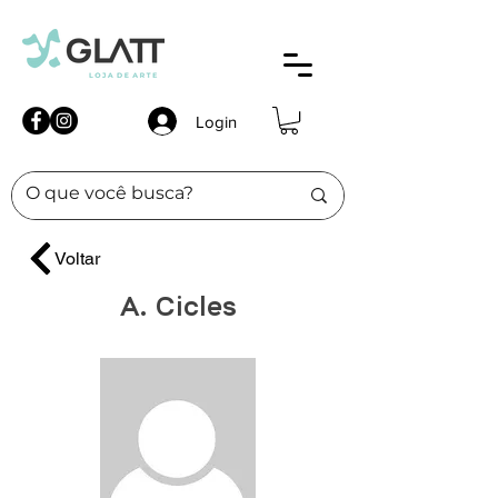
Login
Voltar
A. Cicles