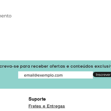
mento
creva-se para receber ofertas e conteúdos exclus
Inscrever
Suporte
Fretes e Entregas