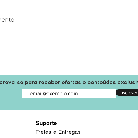
mento
creva-se para receber ofertas e conteúdos exclus
Inscrever
Suporte
Fretes e Entregas